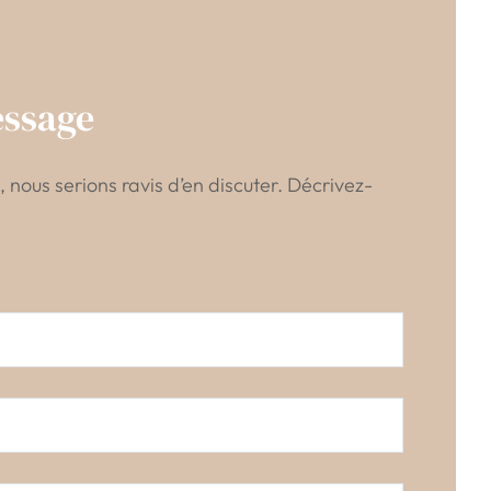
essage
, nous serions ravis d’en discuter. Décrivez-