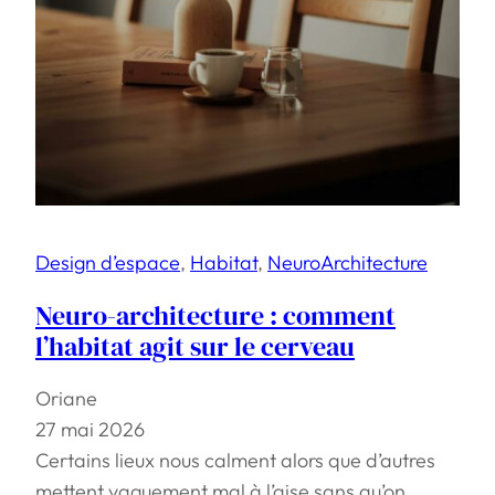
Design d’espace
, 
Habitat
, 
NeuroArchitecture
Neuro-architecture : comment
l’habitat agit sur le cerveau
Oriane
27 mai 2026
Certains lieux nous calment alors que d’autres
mettent vaguement mal à l’aise sans qu’on