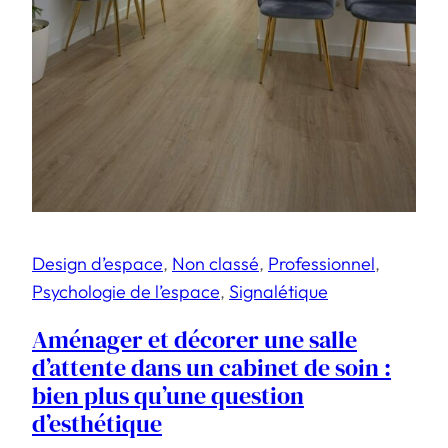
Design d’espace
, 
Non classé
, 
Professionnel
, 
Psychologie de l’espace
, 
Signalétique
Aménager et décorer une salle
d’attente dans un cabinet de soin :
bien plus qu’une question
d’esthétique