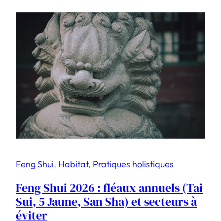
Feng Shui
, 
Habitat
, 
Pratiques holistiques
Feng Shui 2026 : fléaux annuels (Tai
Sui, 5 Jaune, San Sha) et secteurs à
éviter