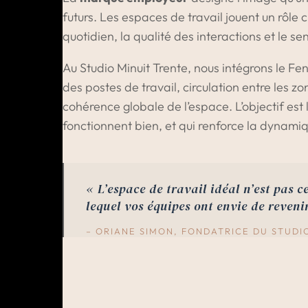
futurs. Les espaces de travail jouent un rôle c
quotidien, la qualité des interactions et le 
Au Studio Minuit Trente, nous intégrons le F
des postes de travail, circulation entre les z
cohérence globale de l’espace. L’objectif es
fonctionnent bien, et qui renforce la dynamiq
« L’espace de travail idéal n’est pas c
lequel vos équipes ont envie de reven
– ORIANE SIMON, FONDATRICE DU STUDI