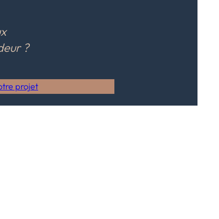
ux
deur ?
tre projet