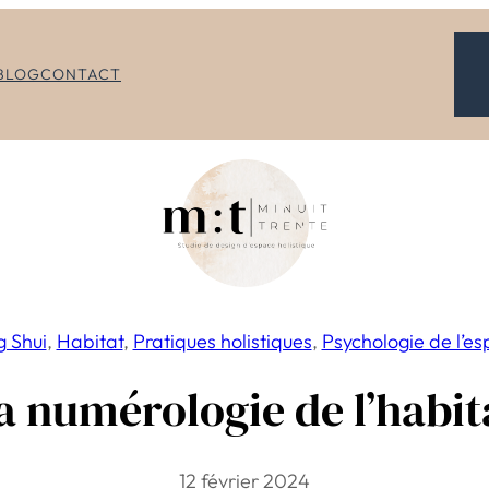
BLOG
CONTACT
 Shui
, 
Habitat
, 
Pratiques holistiques
, 
Psychologie de l’e
a numérologie de l’habit
12 février 2024