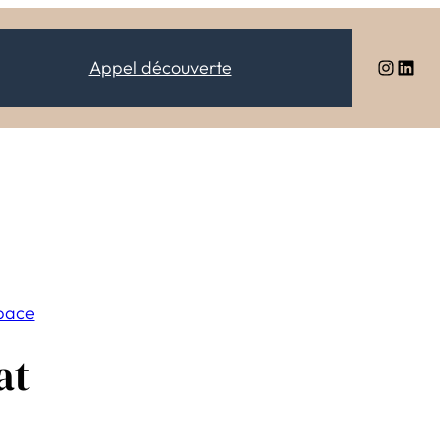
Instagram
LinkedIn
Appel découverte
space
at